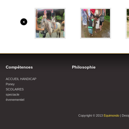
Compétences
Philosophie
ACCUEIL HANDICAP
Poney
SCOLAIRES
spectacle
évenementiel
Copyright © 2013
Equimondo
| Desi